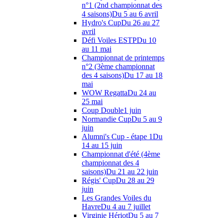
n°1 (2nd championnat des
4 saisons)
Du 5 au 6 avril
Hydro's Cup
Du 26 au 27
avril
Défi Voiles ESTP
Du 10
au 11 mai
Championnat de printemps
n°2 (3ème championnat
des 4 saisons)
Du 17 au 18
mai
WOW Regatta
Du 24 au
25 mai
Coup Double
1 juin
Normandie Cup
Du 5 au 9
juin
Alumni's Cup - étape 1
Du
14 au 15 juin
Championnat d'été (4ème
championnat des 4
saisons)
Du 21 au 22 juin
Régis' Cup
Du 28 au 29
juin
Les Grandes Voiles du
Havre
Du 4 au 7 juillet
Virginie Hériot
Du 5 au 7