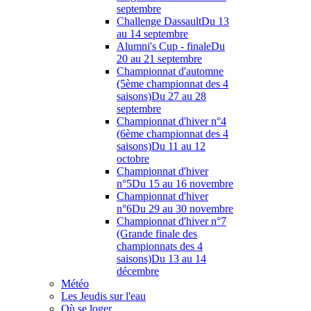
septembre
Challenge Dassault
Du 13
au 14 septembre
Alumni's Cup - finale
Du
20 au 21 septembre
Championnat d'automne
(5ème championnat des 4
saisons)
Du 27 au 28
septembre
Championnat d'hiver n°4
(6ème championnat des 4
saisons)
Du 11 au 12
octobre
Championnat d'hiver
n°5
Du 15 au 16 novembre
Championnat d'hiver
n°6
Du 29 au 30 novembre
Championnat d'hiver n°7
(Grande finale des
championnats des 4
saisons)
Du 13 au 14
décembre
Météo
Les Jeudis sur l'eau
Où se loger