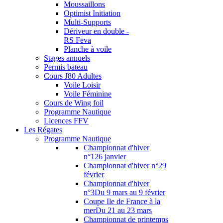
Moussaillons
Optimist Initiation
Multi-Supports
Dériveur en double -
RS Feva
Planche à voile
Stages annuels
Permis bateau
Cours J80 Adultes
Voile Loisir
Voile Féminine
Cours de Wing foil
Programme Nautique
Licences FFV
Les Régates
Programme Nautique
Championnat d'hiver
n°1
26 janvier
Championnat d'hiver n°2
9
février
Championnat d'hiver
n°3
Du 9 mars au 9 février
Coupe Ile de France à la
mer
Du 21 au 23 mars
Championnat de printemps