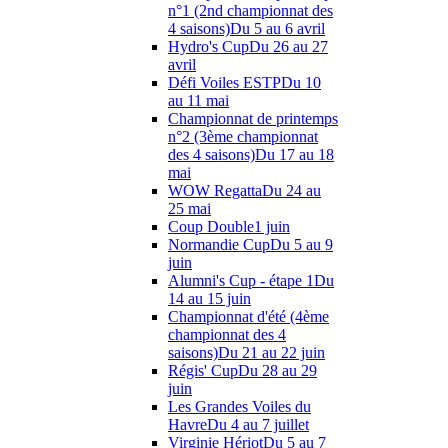
n°1 (2nd championnat des
4 saisons)
Du 5 au 6 avril
Hydro's Cup
Du 26 au 27
avril
Défi Voiles ESTP
Du 10
au 11 mai
Championnat de printemps
n°2 (3ème championnat
des 4 saisons)
Du 17 au 18
mai
WOW Regatta
Du 24 au
25 mai
Coup Double
1 juin
Normandie Cup
Du 5 au 9
juin
Alumni's Cup - étape 1
Du
14 au 15 juin
Championnat d'été (4ème
championnat des 4
saisons)
Du 21 au 22 juin
Régis' Cup
Du 28 au 29
juin
Les Grandes Voiles du
Havre
Du 4 au 7 juillet
Virginie Hériot
Du 5 au 7