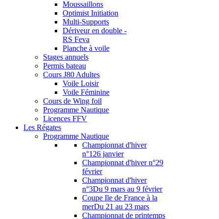
Moussaillons
Optimist Initiation
Multi-Supports
Dériveur en double -
RS Feva
Planche à voile
Stages annuels
Permis bateau
Cours J80 Adultes
Voile Loisir
Voile Féminine
Cours de Wing foil
Programme Nautique
Licences FFV
Les Régates
Programme Nautique
Championnat d'hiver
n°1
26 janvier
Championnat d'hiver n°2
9
février
Championnat d'hiver
n°3
Du 9 mars au 9 février
Coupe Ile de France à la
mer
Du 21 au 23 mars
Championnat de printemps