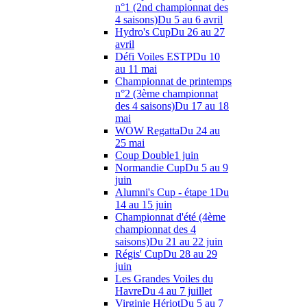
n°1 (2nd championnat des
4 saisons)
Du 5 au 6 avril
Hydro's Cup
Du 26 au 27
avril
Défi Voiles ESTP
Du 10
au 11 mai
Championnat de printemps
n°2 (3ème championnat
des 4 saisons)
Du 17 au 18
mai
WOW Regatta
Du 24 au
25 mai
Coup Double
1 juin
Normandie Cup
Du 5 au 9
juin
Alumni's Cup - étape 1
Du
14 au 15 juin
Championnat d'été (4ème
championnat des 4
saisons)
Du 21 au 22 juin
Régis' Cup
Du 28 au 29
juin
Les Grandes Voiles du
Havre
Du 4 au 7 juillet
Virginie Hériot
Du 5 au 7