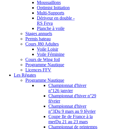
Moussaillons
Optimist Initiation
Multi-Supports
Dériveur en double -
RS Feva
Planche à voile
Stages annuels
Permis bateau
Cours J80 Adultes
Voile Loisir
Voile Féminine
Cours de Wing foil
Programme Nautique
Licences FFV
Les Régates
Programme Nautique
Championnat d'hiver
n°1
26 janvier
Championnat d'hiver n°2
9
février
Championnat d'hiver
n°3
Du 9 mars au 9 février
Coupe Ile de France à la
mer
Du 21 au 23 mars
Championnat de printemps